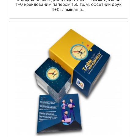
1+0 крейдованим папером 150 гр/м; офсетний друк
4+0; ламінація...