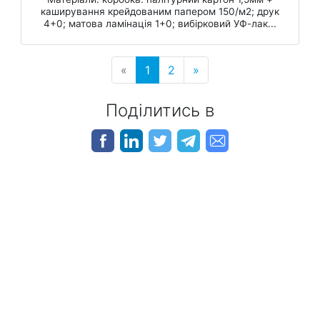
каширування крейдованим папером 150/м2; друк
4+0; матова ламінація 1+0; вибірковий УФ-лак...
«
1
2
»
Поділитись в