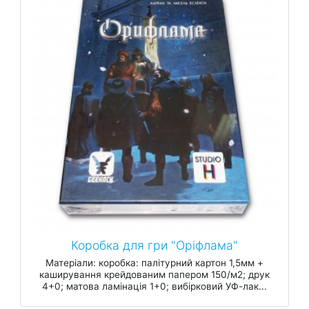
Коробка для гри "Оріфлама"
Матеріали: коробка: палітурний картон 1,5мм +
каширування крейдованим папером 150/м2; друк
4+0; матова ламінація 1+0; вибірковий УФ-лак...