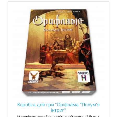
Коробка для гри "Оріфлама "Полум'я
інтриг"
Матеріали: коробка: палітурний картон 1,5мм +