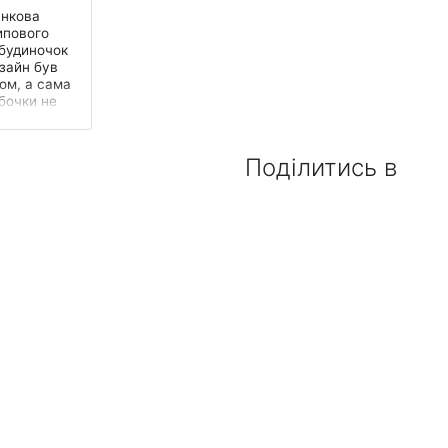
ункова
ипового
 будиночок
зайн був
ом, а сама
бочки не
в адап...
Поділитись в