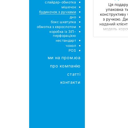
слайдер-обмотка
Ця подар
мішечок
упаковка т
будиночок з ручками
конструктиву
дно
з ручкою. Ди
бокс шкатулка
наданий клієнт
обмотка з єврослотом
модель коро
коробка із ЗІП-
потребувала 
перфорацією
нестандарт
чохол
POS
ми на пром.юа
про компанію
статті
контакти