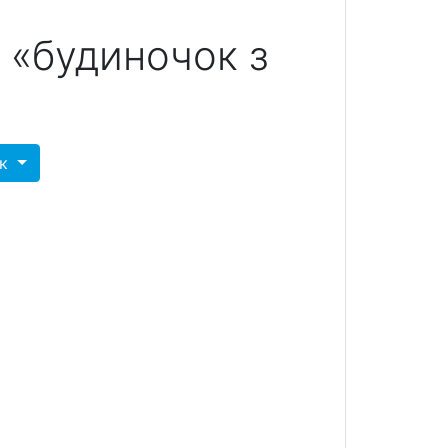
 «будиночок з
ок