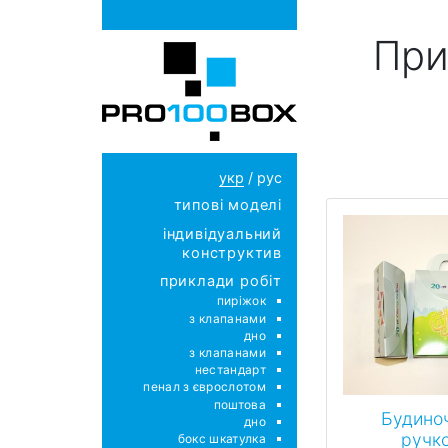
При
укр
/
рус
типові моделі
індивідуальний
конструктив
приклади робіт
пиріжок
з клапанами
дно
з клапанами
нестандарт
пенал з єврослотом
поштова
Будиноч
дно
ручк
бокс шкатулка