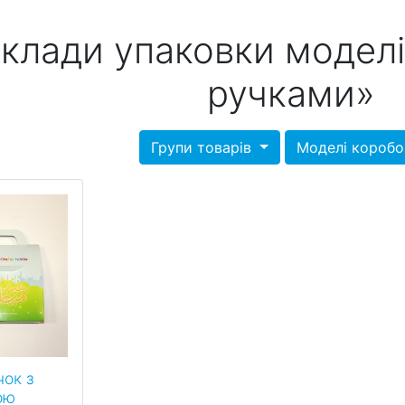
клади упаковки моделі
ручками»
Групи товарів
Моделі короб
ок з
ою