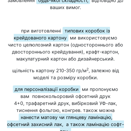
замовлення
будь-якої складності,
відповідно до
ваших вимог.
при виготовленні
типових коробок із
крейдованого картону
ми
використовуємо
чисто целюлозний картон (одностороннього або
двостороннього крейдування), крафт-картон,
макулатурний картон або дизайнерський.
2
щільність картону 210-350 гр/м
, залежно від
моделі та розміру коробки.
для персоналізації коробки
ми пропонуємо
вам
повнокольоровий офсетний друк
4+0, трафаретний друк, вибірковий УФ-лак,
тиснення фольгою, конгрев.
також можна
нанести матову чи глянцеву ламінацію,
офсетний захисний лак,
а також ламінацію софт-