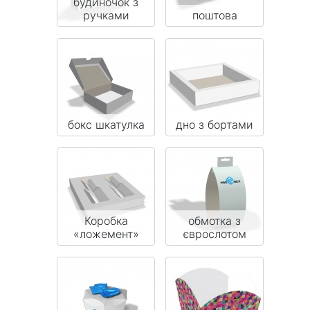
будиночок з
ручками
поштова
бокс шкатулка
дно з бортами
Коробка
обмотка з
«ложемент»
єврослотом