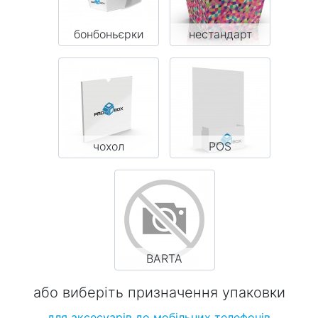
бонбоньєрки
нестандарт
чохол
POS
BARTA
або виберіть призначення упаковки
для аксесуарів до мобільних телефонів