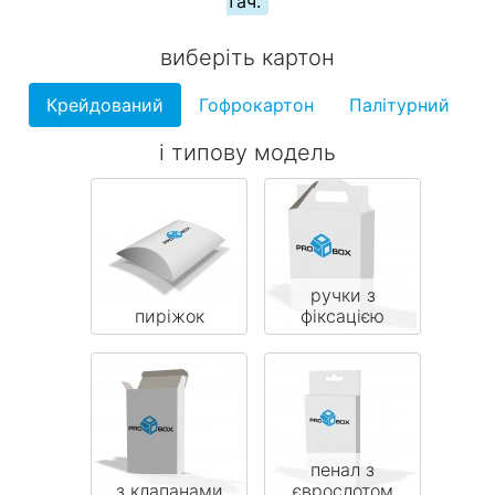
тач.
виберіть картон
Крейдований
Гофрокартон
Палітурний
і типову модель
ручки з
пиріжок
фіксацією
пенал з
з клапанами
єврослотом