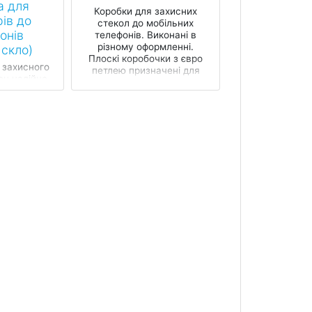
а для
Коробки для захисних
ів до
стекол до мобільних
онів
телефонів. Виконані в
різному оформленні.
 скло)
Плоскі коробочки з євро
 захисного
петлею призначені для
он надійно
захисту тов...
іст від
. Модель
вро-петлею
для
в точк...