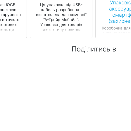
Упаковк
для ЮСБ
Ця упаковка під USB-
аксесуар
ропетлею
кабель розроблена і
смартф
я зручного
виготовлена для компанії
 в точках
"А-Трейд Мобайл".
(захисне
торгових
Упаковка для товарів
Коробочка для
акож ця
такого типу повинна
скла на телеф
ійно з...
бут...
зберігає вм
пошкоджень
Поділитись в
коробочки з є
зручна 
розташування 