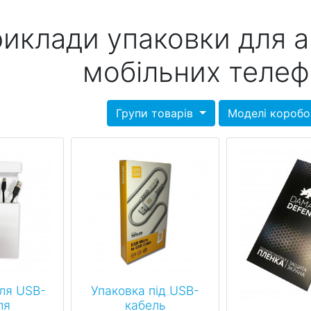
иклади упаковки для а
мобільних телеф
Групи товарів
Моделі короб
ля USB-
Упаковка під USB-
ля
кабель