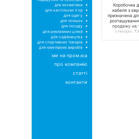
для косметики
Коробочка 
для настільних ігор
кабеля з єв
для одягу
призначена дл
розташування
для пляшок
продажу на 
для посуду
стендах. Т
для рекламних цілей
упаковка над
для садівництва
для спортивних товарів
для ювелірних виробів
ми на пром.юа
про компанію
статті
контакти