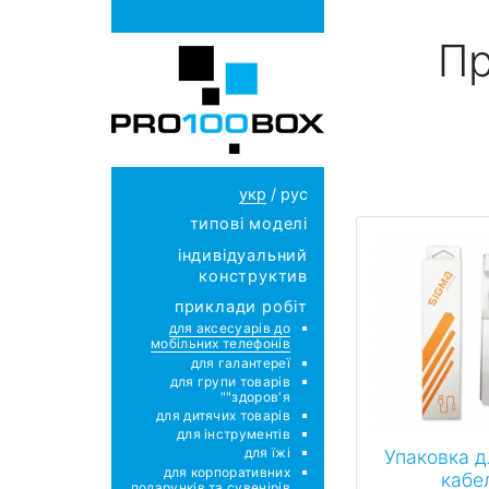
Пр
укр
/
рус
типові моделі
індивідуальний
конструктив
приклади робіт
для аксесуарів до
мобільних телефонів
для галантереї
для групи товарів
"здоров'я"
для дитячих товарів
для інструментів
для їжі
Упаковка д
для корпоративних
кабе
подарунків та сувенірів