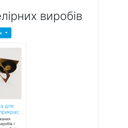
лірних виробів
ок
а для
прикрас
каних
иробів і