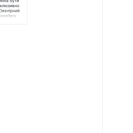
инна бути
склюзивно
Ювелірний
Jewellery
от...