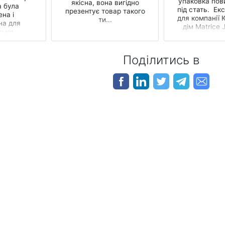
упаковка пов
якісна, вона вигідно
 була
під стать. Ек
презентує товар такого
на і
для компанії 
ти...
а ​​для
дім Matrice 
ьки...
було виг
Поділитись в