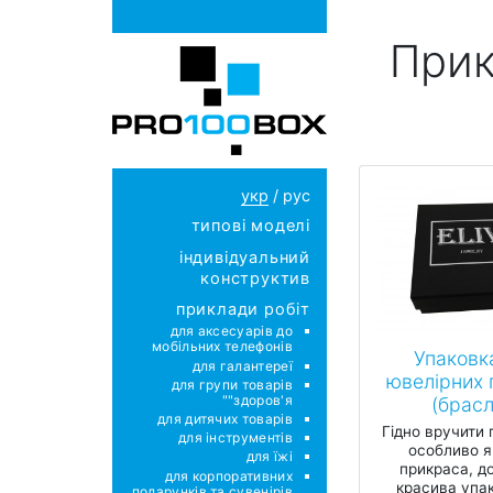
Прик
укр
/
рус
типові моделі
індивідуальний
конструктив
приклади робіт
для аксесуарів до
мобільних телефонів
Упаковк
для галантереї
ювелірних 
для групи товарів
"здоров'я"
(брасл
для дитячих товарів
Гідно вручити 
для інструментів
особливо 
для їжі
прикраса, 
для корпоративних
красива упак
подарунків та сувенірів