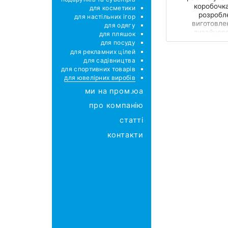
коробочка
для косметики
розробле
для настільних ігор
виготовлен
для одягу
дизайнерс
для пляшок
для посуду
для рекламних цілей
для садівництва
для спортивних товарів
для ювелірних виробів
ми на пром.юа
про компанію
статті
контакти