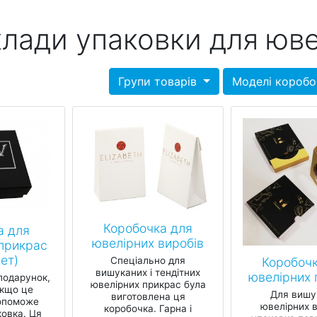
лади упаковки для юве
Групи товарів
Моделі короб
Коробочка для
а для
ювелірних виробів
прикрас
ет)
Коробочк
Спеціально для
вишуканих і тендітних
ювелірних 
подарунок,
ювелірних прикрас була
якщо це
Для вишу
виготовлена ця
допоможе
ювелірних в
коробочка. Гарна і
овка. Ця