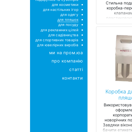
Стильна под
для косметики
коробка-пер
для настільних ігор
клапана
для одягу
пластиковою
для пляшок
розроблена с
для посуду
для 9 банок
для рекламних цілей
бокала пивова
для садівництва
для спортивних товарів
для ювелірних виробів
ми на пром.юа
про компанію
статті
контакти
Коробка д
пляш
Використовув
оформл
корпорат
новорічних по
Завдяки віко
бачити етикет