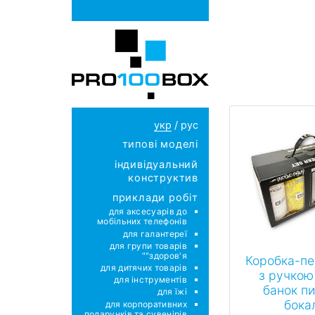
укр
/
рус
типові моделі
індивідуальний
конструктив
приклади робіт
для аксесуарів до
мобільних телефонів
для галантереї
для групи товарів
"здоров'я"
Коробка-пе
для дитячих товарів
з ручкою
для інструментів
банок пи
для їжі
бока
для корпоративних
подарунків та сувенірів