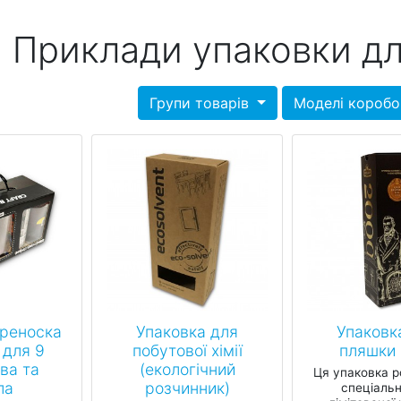
Приклади упаковки д
Групи товарів
Моделі короб
реноска
Упаковка для
Упаковк
 для 9
побутової хімії
пляшки 
ва та
(екологічний
Ця упаковка 
ла
розчинник)
спеціальн