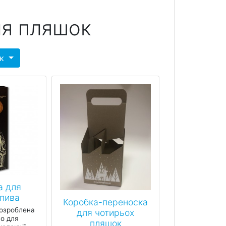
ля пляшок
ок
а для
пива
Коробка-переноска
розроблена
для чотирьох
о для
пляшок