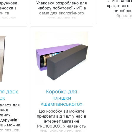
лімітованої 
арункова
Упаковку розроблено для
крафтового 
еноска з
набору побутової хімії, а
виробля
ми та
саме для екологічного
бровар
 ручкою,
розчинника та
dudlyar.brewer
пеціально
аксесуарів до нього.
поцінову
 пива та
Крафт-коробка з
рні "Un...
клапанами складає...
ля двох
Коробка для
ок
пляшки
«шампанського»
алася для
ення
Цю коробку ви можете
ивних
придбати від 1 шт у нас в
дарунків.
інтернет магазині
нець можна
PRO100BOX. У наявність
ки пляшок.
різні кольори кришки і