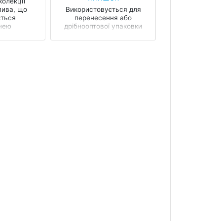
колекції
пива, що
Використовується для
ється
перенесення або
нею
дрібнооптової упаковки
y Справжні
чотирьох пляшок пива
ва...
або інших напоїв. Розмір
осередку 65х65 мм
розрахований під...