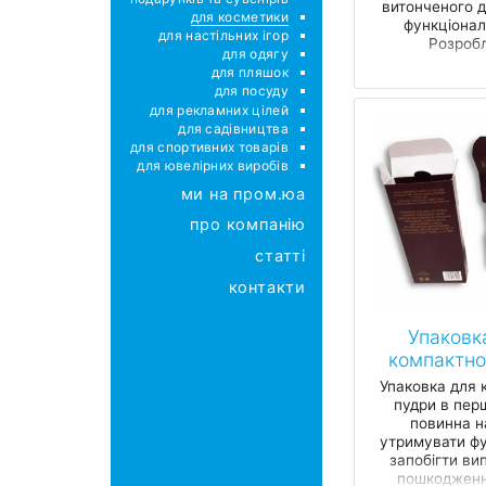
витонченого д
для косметики
функціонал
для настільних ігор
Розробл
для одягу
для пляшок
для посуду
для рекламних цілей
для садівництва
для спортивних товарів
для ювелірних виробів
ми на пром.юа
про компанію
статті
контакти
Упаковк
компактно
Упаковка для 
пудри в пер
повинна н
утримувати ф
запобігти ви
пошкодженн