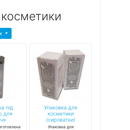
 косметики
ок
а під
Упаковка для
ю для
косметики
чя
(сироватки)
иготовлена
Упаковка для