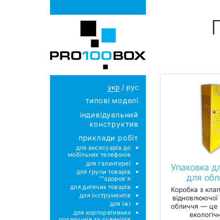
укр
/
рус
типові моделі
індивідуальний
конструктив
приклади робіт
для аксесуарів до
мобільних телефонів
для галантереї
Упаковка д
для групи товарів
для обл
"здоров'я"
для дитячих товарів
Коробка з кла
для інструментів
відновлюючої 
для їжі
обличчя — це
для корпоративних
екологічн
подарунків та сувенірів