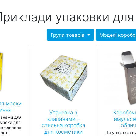
Приклади упаковки для
Групи товарів
Моделі короб
ля маски
иччя
Упаковка з
Коробочк
панами для
клапанами –
емульсі
маски для
стильна коробка
облич
 поєднання
для косметики
ості,
Ця упаковка в