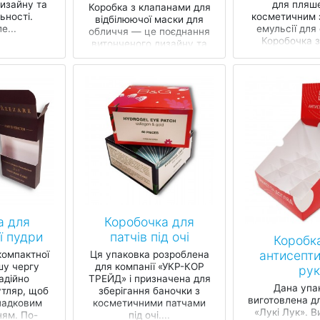
изайну та
для пляше
Коробка з клапанами для
ьності.
косметичним 
відбілюючої маски для
е...
емульсії для
обличчя — це поєднання
Коробочка з
витонченого дизайну та
використанні 
практичності.
з якісни
Розроблена на
замовлення ком...
а для
Коробочка для
ї пудри
патчів під очі
Коробка
антисепти
компактної
Ця упаковка розроблена
шу чергу
для компанії «УКР-КОР
рук
адійно
ТРЕЙД» і призначена для
Дана упа
утляр, щоб
зберігання баночки з
виготовлена дл
падковим
косметичними патчами
«Лукі Лук». В
ям. По-
під очі....