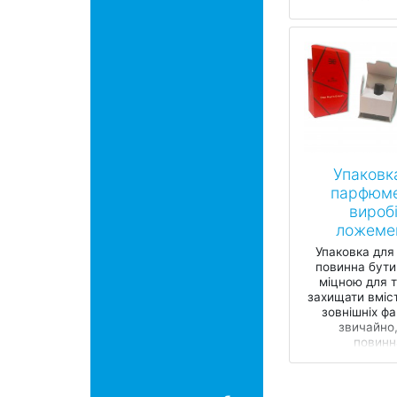
друге, така у
Упаковк
парфюм
виробі
ложеме
Упаковка для
повинна бути 
міцною для т
захищати вміст
зовнішніх фак
звичайно,
повинна