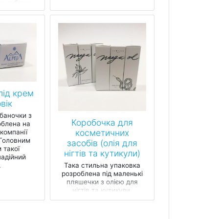
«шоубокс»,
 як для
ня...
під крем
вік
баночки з
Коробочка для
облена на
косметичних
компанії
 Головним
засобів (олія для
 такої
нігтів та кутикули)
надійний
.
Така стильна упаковка
розроблена під маленькі
пляшечки з олією для
нігтів та кутикули.
Коробочка з міцного
картона зручно і надійно
закриває...