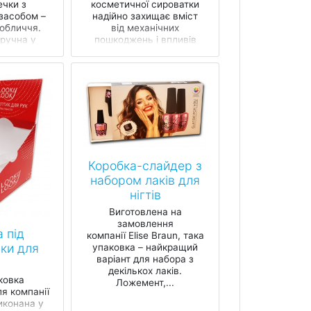
чки з
косметичної сироватки
засобом –
надійно захищає вміст
 обличчя.
від механічних
ручна у
пошкоджень і впливів
і зроблена
навколишнього
...
середовища під час
зберігання та...
Коробка-слайдер з
набором лаків для
нігтів
Виготовлена на
замовлення
 під
компанії Elise Braun, така
ки для
упаковка – найкращий
варіант для набора з
декількох лаків.
ковка
Ложемент,...
я компанії
иконана у