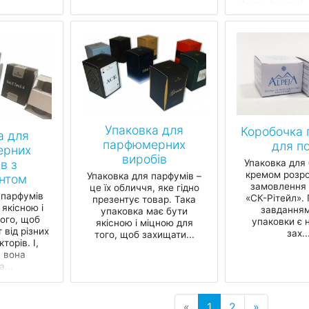
форм-факторі 
паковк...
вона зручна
зберіган
Упаковка для
Коробочка 
а для
парфюмерних
для по
ерних
виробів
в з
Упаковка для 
кремом розр
Упаковка для парфумів –
нтом
замовлення 
це їх обличчя, яке гідно
 парфумів
«СК-Рітейл».
презентує товар. Така
якісною і
завданням
упаковка має бути
ого, щоб
упаковки є 
якісною і міцною для
 від різних
зах..
того, щоб захищати...
торів. І,
 вона
...
«
1
2
»