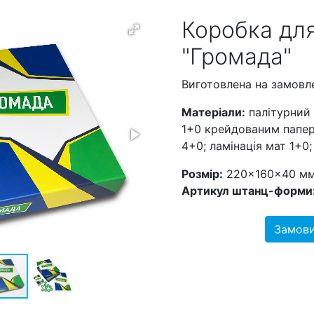
Коробка для
"Громада"
Виготовлена на замовл
Матеріали:
палітурний 
1+0 крейдованим папер
4+0; ламінація мат 1+0; 
Розмір:
220×160×40 м
Артикул штанц-форми
Замови