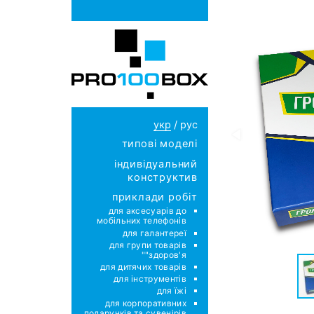
укр
/
рус
типові моделі
індивідуальний
конструктив
приклади робіт
для аксесуарів до
мобільних телефонів
для галантереї
для групи товарів
"здоров'я"
для дитячих товарів
для інструментів
для їжі
для корпоративних
подарунків та сувенірів