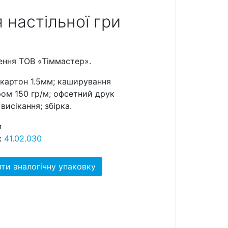
 настільної гри
ення ТОВ «Тіммастер».
картон 1.5мм; каширування
ом 150 гр/м; офсетний друк
висікання; збірка.
м
:
41.02.030
ти аналогічну упаковку