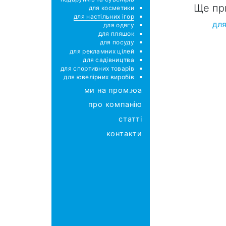
Ще пр
для косметики
для настільних ігор
для
для одягу
для пляшок
для посуду
для рекламних цілей
для садівництва
для спортивних товарів
для ювелірних виробів
ми на пром.юа
про компанію
статті
контакти