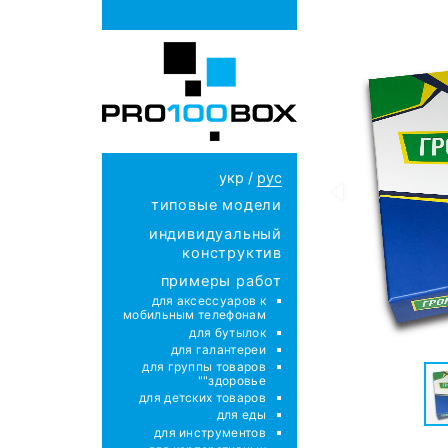
укр
/
рус
типовые модели
индивидуальный
конструктив
примеры работ
для аксессуаров к
мобильным телефонам
для бутылок
для галантереи
для группы товаров
"здоровье"
для детских товаров
для еды
для инструментов