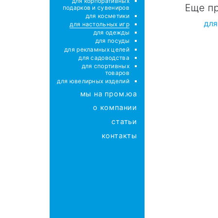
для корпоративных
Еще п
подарков и сувениров
для косметики
для
для настольных игр
для одежды
для посуды
для рекламных целей
для садоводства
для спортивных
товаров
для ювелирных изделий
мы на пром.юа
о компании
статьи
контакты