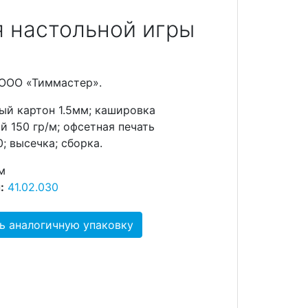
я настольной игры
 ООО «Тиммастер».
ый картон 1.5мм; кашировка
й 150 гр/м; офсетная печать
; высечка; сборка.
м
:
41.02.030
ь аналогичную упаковку