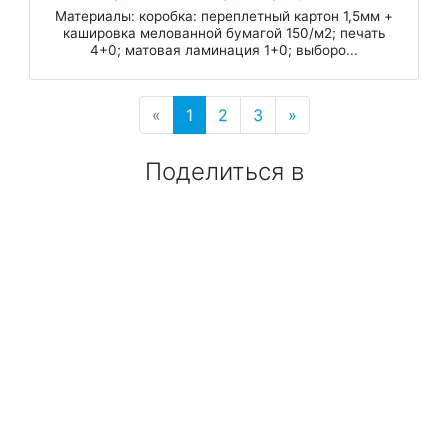
Материалы: коробка: переплетный картон 1,5мм +
кашировка мелованной бумагой 150/м2; печать
4+0; матовая ламинация 1+0; выборо...
«
1
2
3
»
Поделиться в