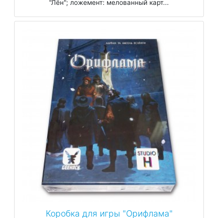
"Лён"; ложемент: мелованный карт...
Коробка для игры "Орифлама"