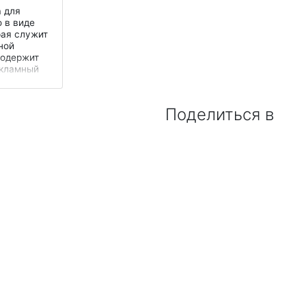
 для
 в виде
рая служит
ной
содержит
екламный
вание и
дук...
Поделиться в