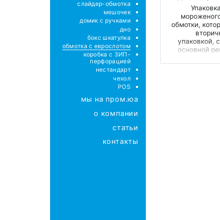
слайдер-обмотка
Упаковка
мешочек
мороженого
домик с ручками
обмотки, кото
дно
вторич
бокс шкатулка
упаковкой, 
обмотка с еврослотом
основной р
коробка с ЗИП-
посыл, наз
перфорацией
состав про
нестандарт
чехол
POS
мы на пром.юа
о компании
статьи
контакты