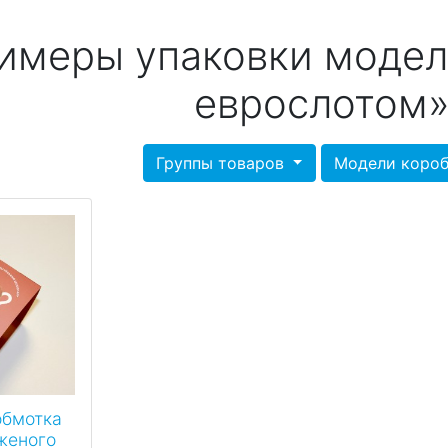
имеры упаковки модел
еврослотом
Группы товаров
Модели коро
обмотка
женого