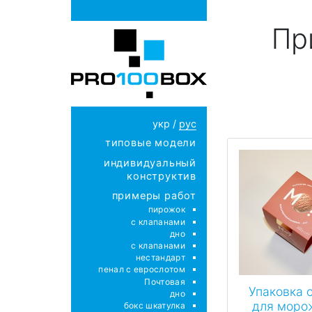
Пр
укр
/
рус
типовые модели
индивидуальный
конструктив
примеры работ
пирожок
с клапанами
дно
с клапанами
нестандарт
пенал с еврослотом
Почтовая
Упаковка 
дно
для моро
бокс шкатулка