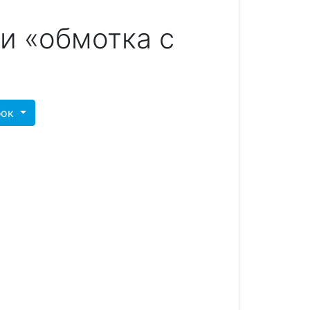
и «обмотка с
»
бок