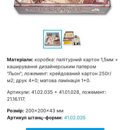
Матеріали:
коробка
: палітурний картон 1,5мм +
каширування дизайнерським папером
"Льон";
ложемент
: крейдований картон 250г/
м2; друк 4+0; матова ламінація 1+0.
Артикули: 41.02.035 + 41.01.028, ложемент:
21.16.117.
Розмір:
200×200×43 мм
Артикул штанц-форми:
41.02.035