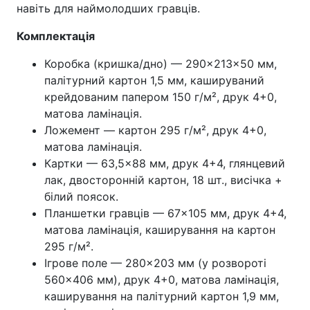
навіть для наймолодших гравців.
Комплектація
Коробка (кришка/дно) — 290×213×50 мм,
палітурний картон 1,5 мм, кашируваний
крейдованим папером 150 г/м², друк 4+0,
матова ламінація.
Ложемент — картон 295 г/м², друк 4+0,
матова ламінація.
Картки — 63,5×88 мм, друк 4+4, глянцевий
лак, двосторонній картон, 18 шт., висічка +
білий поясок.
Планшетки гравців — 67×105 мм, друк 4+4,
матова ламінація, каширування на картон
295 г/м².
Ігрове поле — 280×203 мм (у розвороті
560×406 мм), друк 4+0, матова ламінація,
каширування на палітурний картон 1,9 мм,