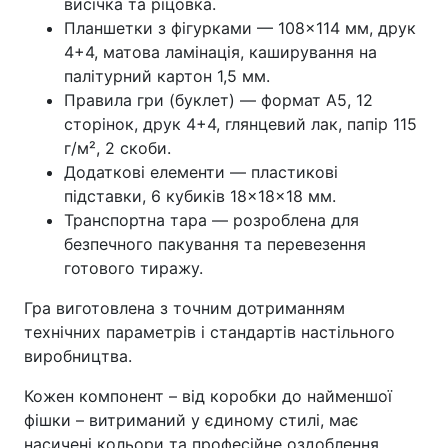
висічка та ріцовка.
Планшетки з фігурками — 108×114 мм, друк
4+4, матова ламінація, каширування на
палітурний картон 1,5 мм.
Правила гри (буклет) — формат А5, 12
сторінок, друк 4+4, глянцевий лак, папір 115
г/м², 2 скоби.
Додаткові елементи — пластикові
підставки, 6 кубиків 18×18×18 мм.
Транспортна тара — розроблена для
безпечного пакування та перевезення
готового тиражу.
Гра виготовлена з точним дотриманням
технічних параметрів і стандартів настільного
виробництва.
Кожен компонент – від коробки до найменшої
фішки – витриманий у єдиному стилі, має
насичені кольори та професійне оздоблення.