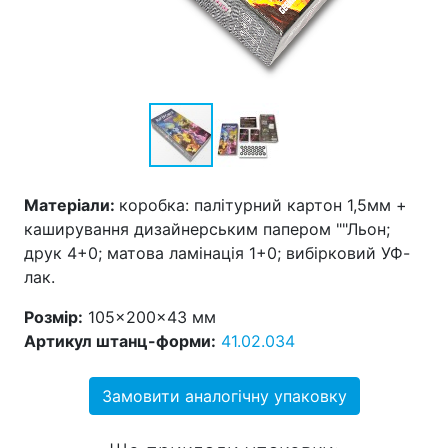
Матеріали:
коробка: палітурний картон 1,5мм +
каширування дизайнерським папером ""Льон;
друк 4+0; матова ламінація 1+0; вибірковий УФ-
лак.
Розмір:
105×200×43 мм
Артикул штанц-форми:
41.02.034
Замовити аналогічну упаковку