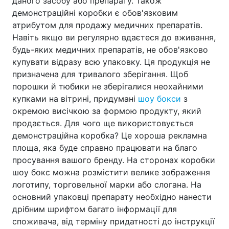
даного засобу або препарату.
Також
демонстраційні коробки є обов'язковим
атрибутом для продажу медичних препаратів.
Навіть якщо ви регулярно вдаєтеся до вживання,
будь-яких медичних препаратів, не обов'язково
купувати відразу всю упаковку. Ця продукція не
призначена для тривалого зберігання. Щоб
порошки й тюбики не зберігалися неохайними
купками на вітрині, придумані
шоу бокси
з
окремою висічкою за формою продукту, який
продається.
Для чого ще використовується
демонстраційна коробка? Це хороша рекламна
площа, яка буде справно працювати на благо
просування вашого бренду. На сторонах коробки
шоу бокс можна розмістити велике зображення
логотипу, торговельної марки або слогана.
На
основний упаковці препарату необхідно нанести
дрібним шрифтом багато інформації для
споживача, від терміну придатності до інструкції